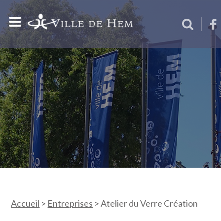
Accueil
>
Entreprises
>
Atelier du Verre Création