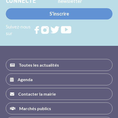
CONNECTE
newsletter
S'inscrire
Suivez-nous
Rejoignez
Rejoignez
Rejoignez
Rejoignez
sur
nous sur
nous sur
nous sur
nous sur
FACEBOOK
INSTAGRAM
TWITTER
YOUTUBE
Toutes les actualités
Agenda
Contacter la mairie
Marchés publics