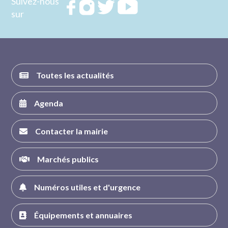
Suivez-nous
Rejoignez
Rejoignez
Rejoignez
Rejoignez
sur
nous sur
nous sur
nous sur
nous sur
FACEBOOK
INSTAGRAM
TWITTER
YOUTUBE
Toutes les actualités
Agenda
Contacter la mairie
Marchés publics
Numéros utiles et d'urgence
Équipements et annuaires