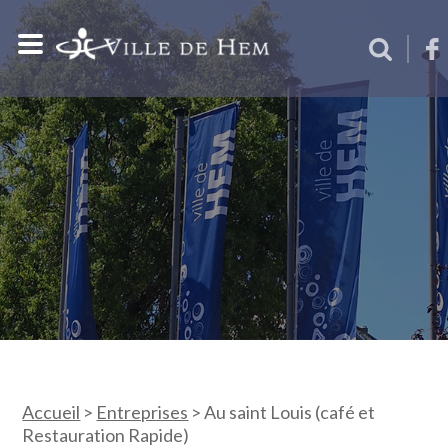
Accueil
>
Entreprises
>
Au saint Louis (café et
Restauration Rapide)