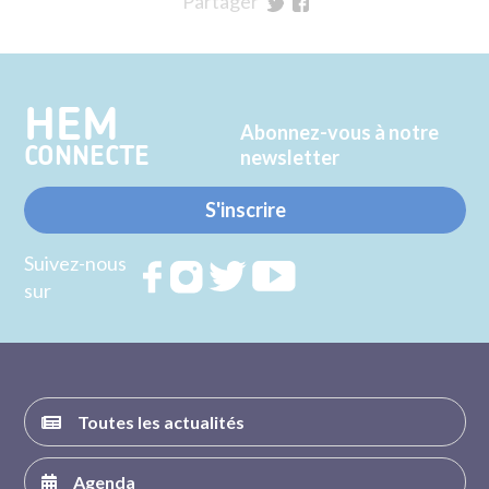
Partager
sur
sur
Twitter
Facebook
HEM
Abonnez-vous à notre
CONNECTE
newsletter
S'inscrire
Suivez-nous
Rejoignez
Rejoignez
Rejoignez
Rejoignez
sur
nous sur
nous sur
nous sur
nous sur
FACEBOOK
INSTAGRAM
TWITTER
YOUTUBE
Toutes les actualités
Agenda