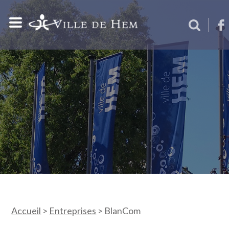
Accueil
>
Entreprises
>
BlanCom