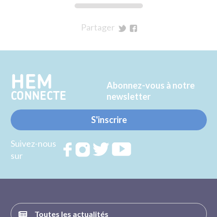
Partager
sur
sur
Twitter
Facebook
HEM
Abonnez-vous à notre
CONNECTE
newsletter
S'inscrire
Suivez-nous
Rejoignez
Rejoignez
Rejoignez
Rejoignez
sur
nous sur
nous sur
nous sur
nous sur
FACEBOOK
INSTAGRAM
TWITTER
YOUTUBE
Toutes les actualités