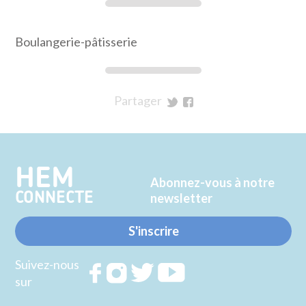
Boulangerie-pâtisserie
Partager
sur
sur
Twitter
Facebook
HEM
Abonnez-vous à notre
CONNECTE
newsletter
S'inscrire
Suivez-nous
Rejoignez
Rejoignez
Rejoignez
Rejoignez
sur
nous sur
nous sur
nous sur
nous sur