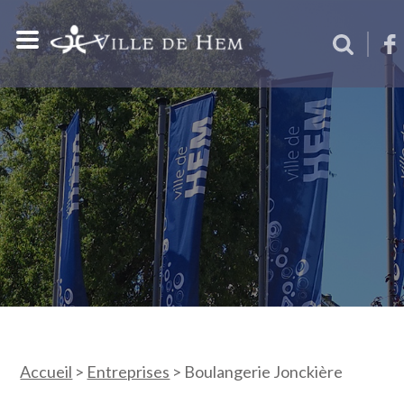
Accueil
>
Entreprises
>
Boulangerie Jonckière