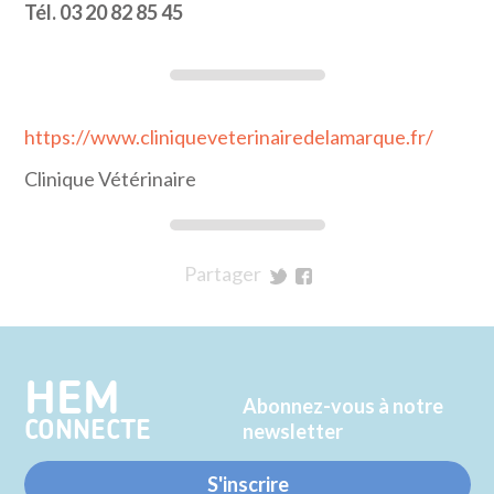
Tél. 03 20 82 85 45
https://www.cliniqueveterinairedelamarque.fr/
Clinique Vétérinaire
Partager
sur
sur
Twitter
Facebook
HEM
Abonnez-vous à notre
CONNECTE
newsletter
S'inscrire