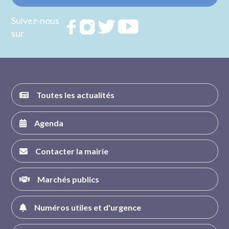
Suivez-nous
Rejoignez
Rejoignez
Rejoignez
Rejoignez
sur
nous sur
nous sur
nous sur
nous sur
FACEBOOK
INSTAGRAM
TWITTER
YOUTUBE
Toutes les actualités
Agenda
Contacter la mairie
Marchés publics
Numéros utiles et d'urgence