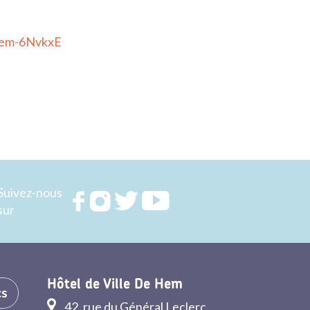
-hem-6NvkxE
Suivez-nous
Rejoignez
Rejoignez
Rejoignez
Rejoignez
sur
nous sur
nous sur
nous sur
nous sur
FACEBOOK
INSTAGRAM
TWITTER
YOUTUBE
Hôtel de Ville De Hem
cs
42, rue du Général Leclerc