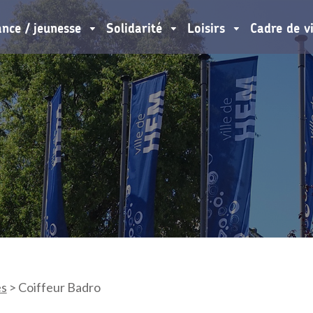
ance / jeunesse
Solidarité
Loisirs
Cadre de v
es
>
Coiffeur Badro