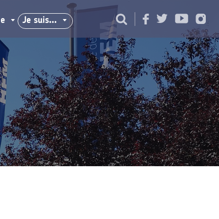
ie
Je suis…