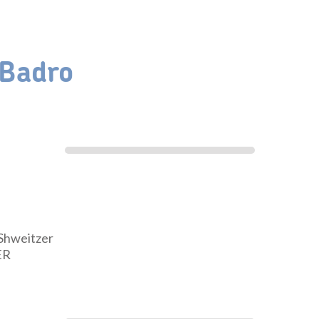
 Badro
 Shweitzer
ER