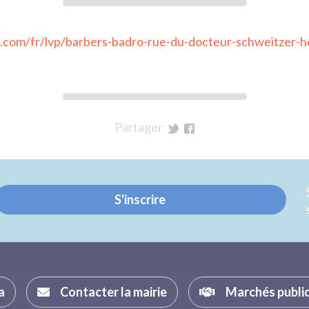
.com/fr/lvp/barbers-badro-rue-du-docteur-schweitzer
Partager
sur
sur
Twitter
Facebook
S'inscrire
a
Contacter la mairie
Marchés publi