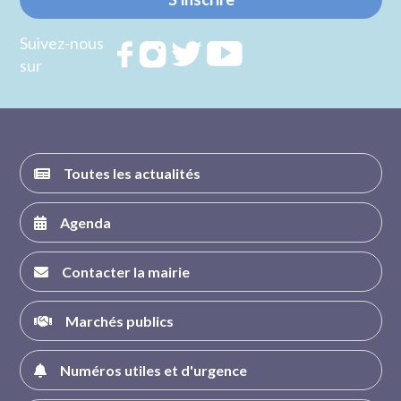
Suivez-nous
Rejoignez
Rejoignez
Rejoignez
Rejoignez
sur
nous sur
nous sur
nous sur
nous sur
FACEBOOK
INSTAGRAM
TWITTER
YOUTUBE
Toutes les actualités
Agenda
Contacter la mairie
Marchés publics
Numéros utiles et d'urgence