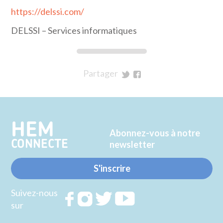
https://delssi.com/
DELSSI – Services informatiques
Partager
sur
sur
Twitter
Facebook
HEM
Abonnez-vous à notre
CONNECTE
newsletter
S'inscrire
Suivez-nous
Rejoignez
Rejoignez
Rejoignez
Rejoignez
sur
nous sur
nous sur
nous sur
nous sur