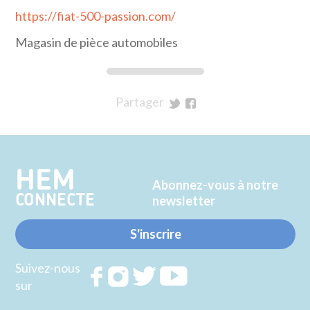
https://fiat-500-passion.com/
Magasin de pièce automobiles
Partager
sur
sur
Twitter
Facebook
HEM
Abonnez-vous à notre
CONNECTE
newsletter
S'inscrire
Suivez-nous
Rejoignez
Rejoignez
Rejoignez
Rejoignez
sur
nous sur
nous sur
nous sur
nous sur