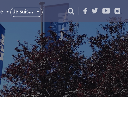
ie
Je suis…