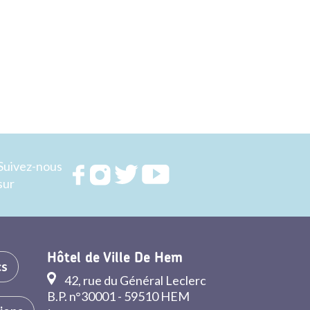
Suivez-nous
Rejoignez
Rejoignez
Rejoignez
Rejoignez
sur
nous sur
nous sur
nous sur
nous sur
FACEBOOK
INSTAGRAM
TWITTER
YOUTUBE
Hôtel de Ville De Hem
cs
42, rue du Général Leclerc
B.P. n°30001 - 59510 HEM