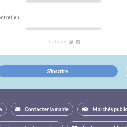
entretien
Partager
sur
sur
Twitter
Facebook
S'inscrire
a
Contacter la mairie
Marchés publi