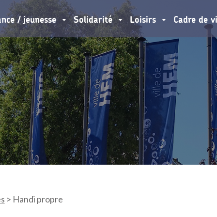
ance / jeunesse
Solidarité
Loisirs
Cadre de v
es
>
Handi propre