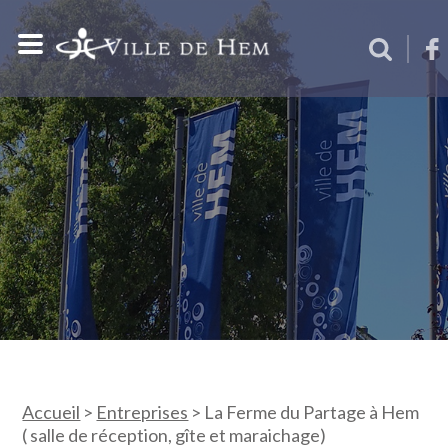
Accueil
>
Entreprises
>
La Ferme du Partage à Hem
( salle de réception, gîte et maraichage)