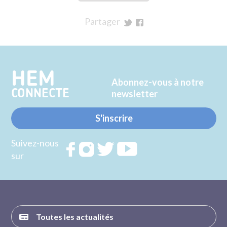
Partager
sur
sur
Twitter
Facebook
HEM
Abonnez-vous à notre
CONNECTE
newsletter
S'inscrire
Suivez-nous
Rejoignez
Rejoignez
Rejoignez
Rejoignez
sur
nous sur
nous sur
nous sur
nous sur
FACEBOOK
INSTAGRAM
TWITTER
YOUTUBE
Toutes les actualités