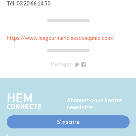
Tél. 03 20 66 14 50
https://www.lesgourmandisesdesophie.com/
Partager
sur
sur
Twitter
Facebook
HEM
Abonnez-vous à notre
CONNECTE
newsletter
S'inscrire