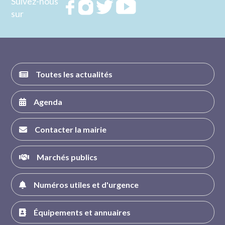
Suivez-nous
Rejoignez
Rejoignez
Rejoignez
Rejoignez
sur
nous sur
nous sur
nous sur
nous sur
FACEBOOK
INSTAGRAM
TWITTER
YOUTUBE
Toutes les actualités
Agenda
Contacter la mairie
Marchés publics
Numéros utiles et d'urgence
Équipements et annuaires