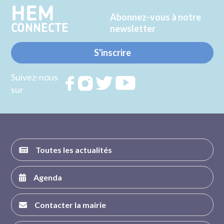
HEM
Abonnez-vous à notre
CONNECTE
newsletter
S'inscrire
Suivez-nous
Rejoignez
Rejoignez
Rejoignez
Rejoignez
sur
nous sur
nous sur
nous sur
nous sur
FACEBOOK
INSTAGRAM
TWITTER
YOUTUBE
Toutes les actualités
Agenda
Contacter la mairie