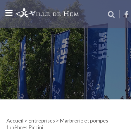
Accueil
>
Entreprises
>
Marbrerie et pompes
funèbres Piccini