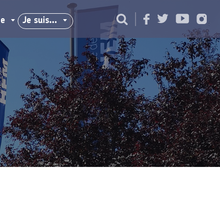
ie
Je suis…