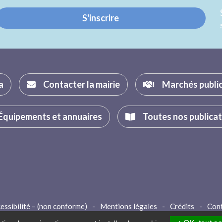
S'inscrire
a
Contacter la mairie
Marchés publi
Équipements et annuaires
Toutes nos publica
essibilité – (non conforme)
-
Mentions légales
-
Crédits
-
Con