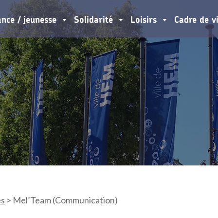
ance / jeunesse
Solidarité
Loisirs
Cadre de v
es
>
Mel’Team (Communication)