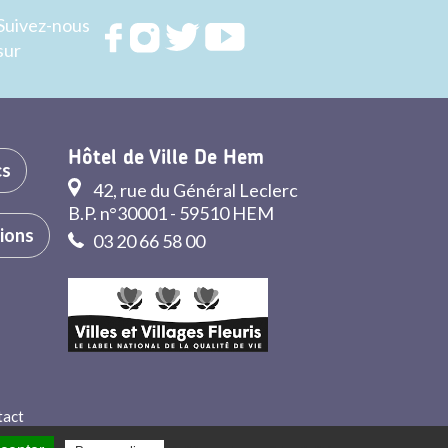
Suivez-nous
Rejoignez
Rejoignez
Rejoignez
Rejoignez
sur
nous sur
nous sur
nous sur
nous sur
FACEBOOK
INSTAGRAM
TWITTER
YOUTUBE
Hôtel de Ville De Hem
cs
42, rue du Général Leclerc
B.P. n°30001 - 59510 HEM
tions
03 20 66 58 00
tact