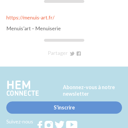
https://menuis-art.fr/
Menuis’art – Menuiserie
Partager
sur
sur
Twitter
Facebook
HEM
Abonnez-vous à notre
CONNECTE
newsletter
S'inscrire
Suivez-nous
Rejoignez
Rejoignez
Rejoignez
Rejoignez