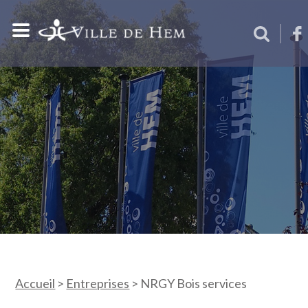
Accueil
>
Entreprises
>
NRGY Bois services