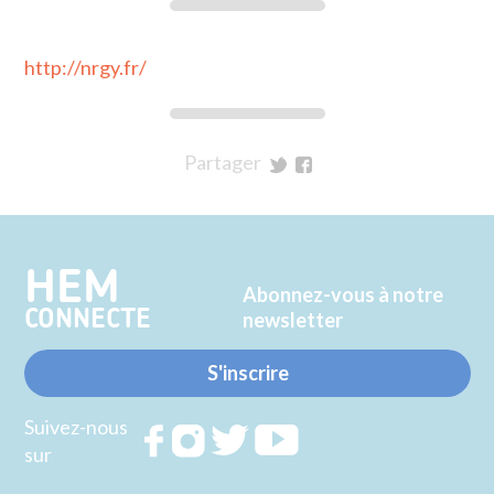
http://nrgy.fr/
Partager
sur
sur
Twitter
Facebook
HEM
Abonnez-vous à notre
CONNECTE
newsletter
S'inscrire
Suivez-nous
Rejoignez
Rejoignez
Rejoignez
Rejoignez
sur
nous sur
nous sur
nous sur
nous sur