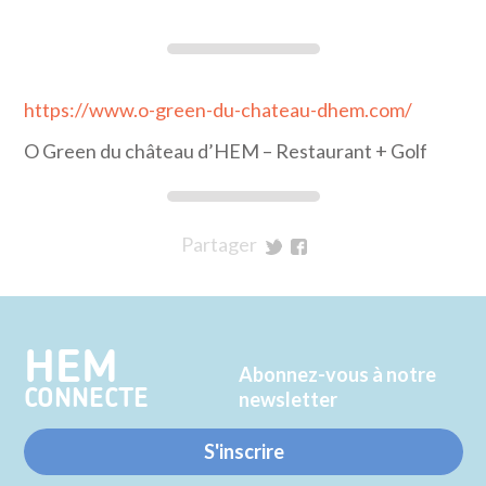
https://www.o-green-du-chateau-dhem.com/
O Green du château d’HEM – Restaurant + Golf
Partager
sur
sur
Twitter
Facebook
HEM
Abonnez-vous à notre
CONNECTE
newsletter
S'inscrire