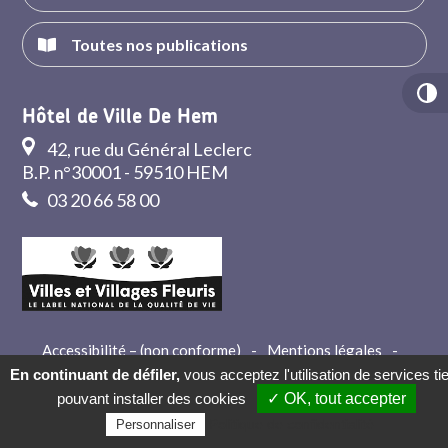
Toutes nos publications
Hôtel de Ville De Hem
42, rue du Général Leclerc
B.P. n°30001 - 59510 HEM
03 20 66 58 00
Accessibilité – (non conforme)
-
Mentions légales
-
Crédits
-
Contact
En continuant de défiler,
vous acceptez l'utilisation de services ti
pouvant installer des cookies
✓ OK, tout accepter
Politique de confidentialité
Personnaliser