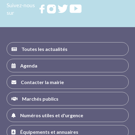
Suivez-nous
Rejoignez
Rejoignez
Rejoignez
Rejoignez
sur
nous sur
nous sur
nous sur
nous sur
FACEBOOK
INSTAGRAM
TWITTER
YOUTUBE
Toutes les actualités
Agenda
Contacter la mairie
Marchés publics
Numéros utiles et d'urgence
Équipements et annuaires