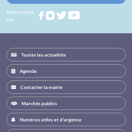
Suivez-nous
Rejoignez
Rejoignez
Rejoignez
Rejoignez
sur
nous sur
nous sur
nous sur
nous sur
FACEBOOK
INSTAGRAM
TWITTER
YOUTUBE
Toutes les actualités
Agenda
Contacter la mairie
Marchés publics
Numéros utiles et d'urgence