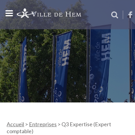
Accueil
>
Entreprises
>
Q3 Expertise (Expert
comptable)