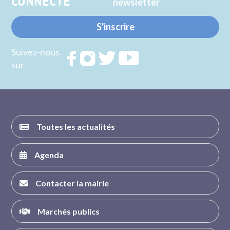
CONNECTE
newsletter
S'inscrire
Suivez-nous
Rejoignez
Rejoignez
Rejoignez
Rejoignez
sur
nous sur
nous sur
nous sur
nous sur
FACEBOOK
INSTAGRAM
TWITTER
YOUTUBE
Toutes les actualités
Agenda
Contacter la mairie
Marchés publics