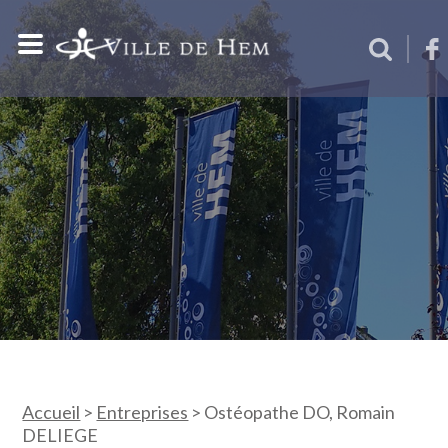
Accueil
>
Entreprises
>
Ostéopathe DO, Romain
DELIEGE