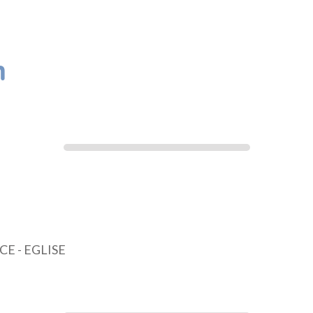
h
E - EGLISE