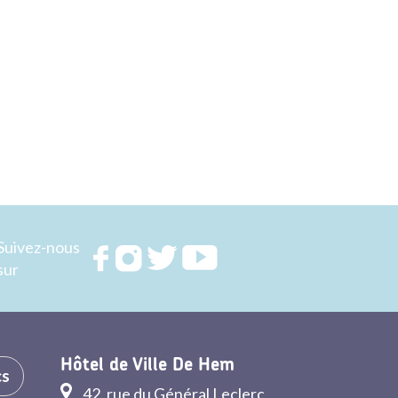
Suivez-nous
Rejoignez
Rejoignez
Rejoignez
Rejoignez
sur
nous sur
nous sur
nous sur
nous sur
FACEBOOK
INSTAGRAM
TWITTER
YOUTUBE
Hôtel de Ville De Hem
cs
42, rue du Général Leclerc