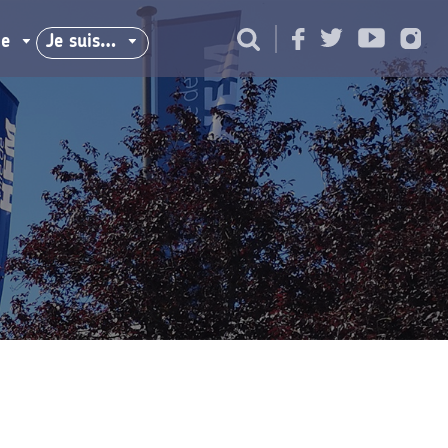
ie
Je suis…