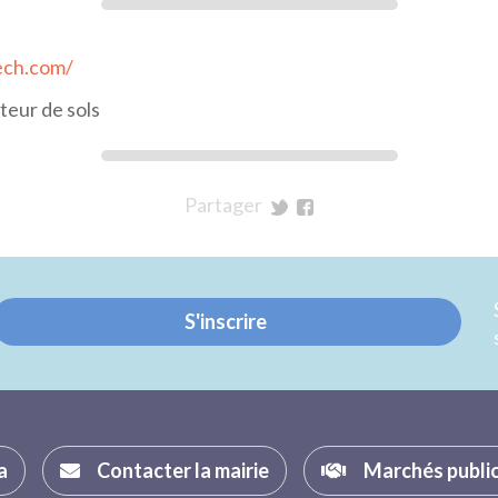
ech.com/
eur de sols
Partager
sur
sur
Twitter
Facebook
S'inscrire
a
Contacter la mairie
Marchés publi