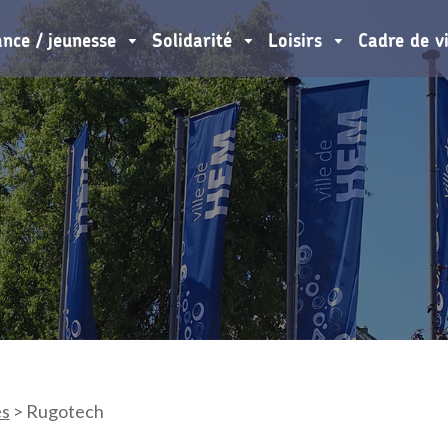
ance / jeunesse
Solidarité
Loisirs
Cadre de v
es
>
Rugotech