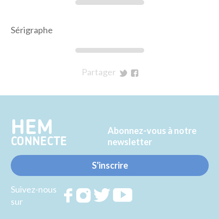
Sérigraphe
Partager
sur
sur
Twitter
Facebook
HEM
Abonnez-vous à notre
CONNECTE
newsletter
S'inscrire
Suivez-nous
Rejoignez
Rejoignez
Rejoignez
Rejoignez
sur
nous sur
nous sur
nous sur
nous sur