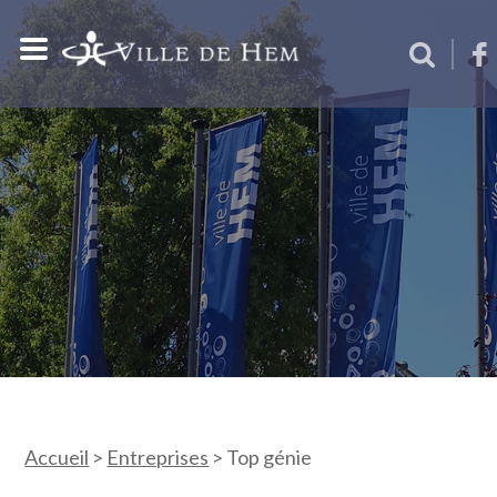
Accueil
>
Entreprises
>
Top génie