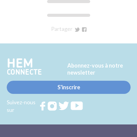
Partager
sur
sur
Twitter
Facebook
HEM
Abonnez-vous à notre
CONNECTE
newsletter
S'inscrire
Suivez-nous
Rejoignez
Rejoignez
Rejoignez
Rejoignez
sur
nous sur
nous sur
nous sur
nous sur
FACEBOOK
INSTAGRAM
TWITTER
YOUTUBE