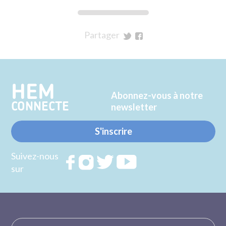
Partager
sur
sur
Twitter
Facebook
HEM
Abonnez-vous à notre
CONNECTE
newsletter
S'inscrire
Suivez-nous
Rejoignez
Rejoignez
Rejoignez
Rejoignez
sur
nous sur
nous sur
nous sur
nous sur
FACEBOOK
INSTAGRAM
TWITTER
YOUTUBE