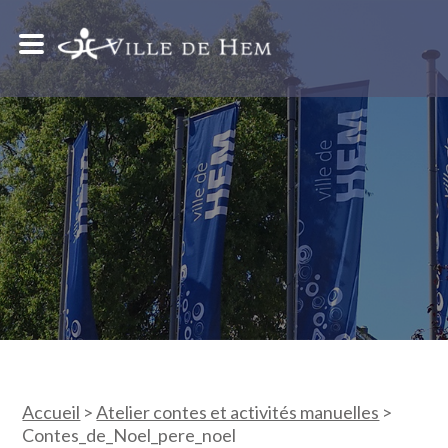
Accueil
>
Atelier contes et activités manuelles
>
Contes_de_Noel_pere_noel