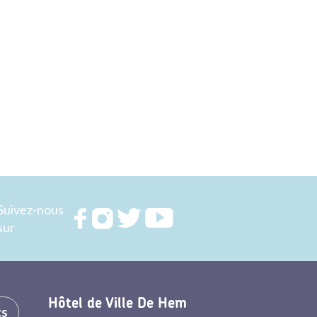
Suivez-nous
Rejoignez
Rejoignez
Rejoignez
Rejoignez
sur
nous sur
nous sur
nous sur
nous sur
FACEBOOK
INSTAGRAM
TWITTER
YOUTUBE
Hôtel de Ville De Hem
cs