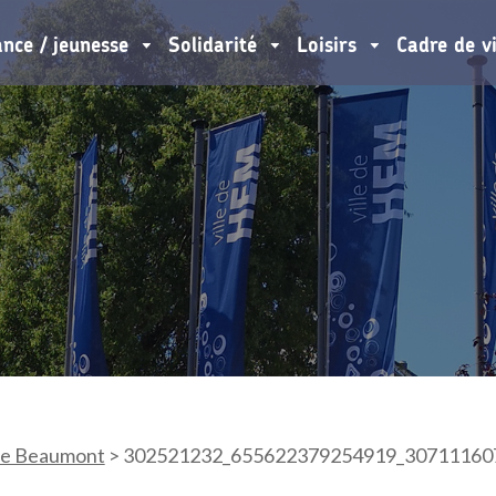
ance / jeunesse
Solidarité
Loisirs
Cadre de v
de Beaumont
>
302521232_655622379254919_30711160