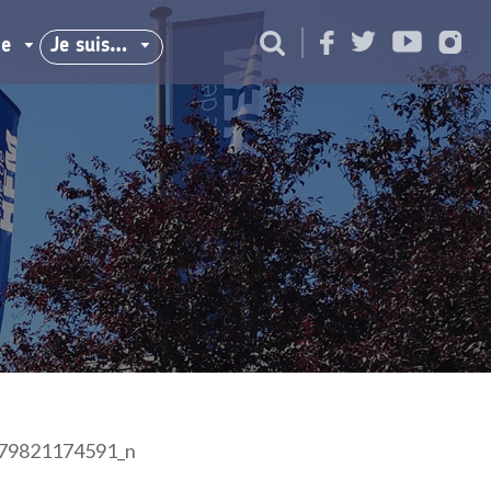
ie
Je suis…
79821174591_n