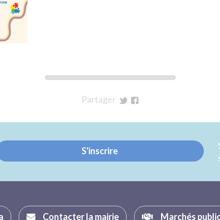
Partager
sur
sur
Twitter
Facebook
S'inscrire
a
Contacter la mairie
Marchés publi