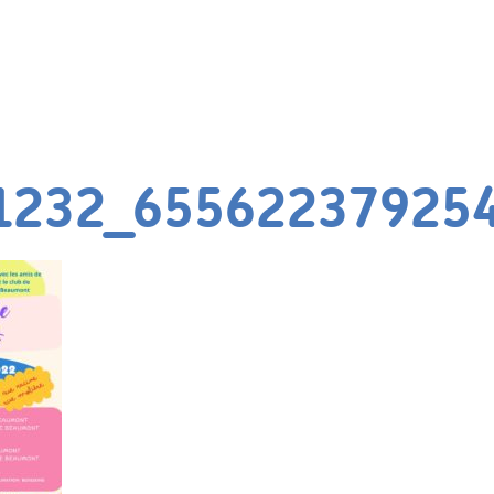
1232_65562237925