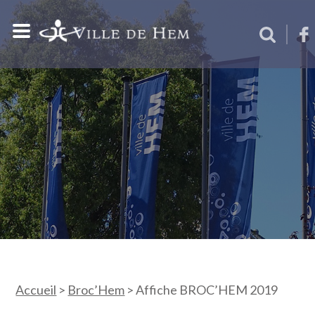
Accueil
>
Broc’Hem
>
Affiche BROC’HEM 2019