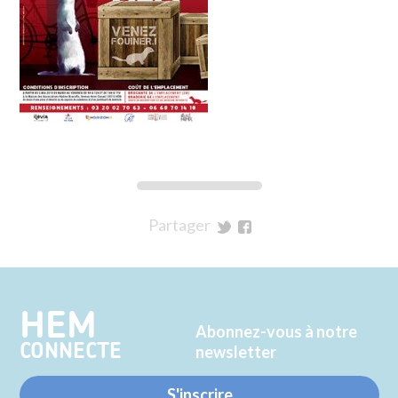
Partager
sur
sur
Twitter
Facebook
HEM
Abonnez-vous à notre
CONNECTE
newsletter
S'inscrire