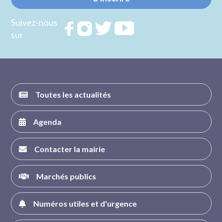
Suivez-nous
Rejoignez
Rejoignez
Rejoignez
Rejoignez
sur
nous sur
nous sur
nous sur
nous sur
FACEBOOK
INSTAGRAM
TWITTER
YOUTUBE
Toutes les actualités
Agenda
Contacter la mairie
Marchés publics
Numéros utiles et d'urgence