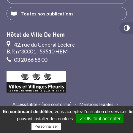
Toutes nos publications
Hôtel de Ville De Hem
42, rue du Général Leclerc
B.P. n°30001 - 59510 HEM
03 20 66 58 00
Accessibilité – (non conforme)
-
Mentions légales
-
Crédits
-
Contact
En continuant de défiler,
vous acceptez l'utilisation de services ti
pouvant installer des cookies
✓ OK, tout accepter
Politique de confidentialité
Personnaliser