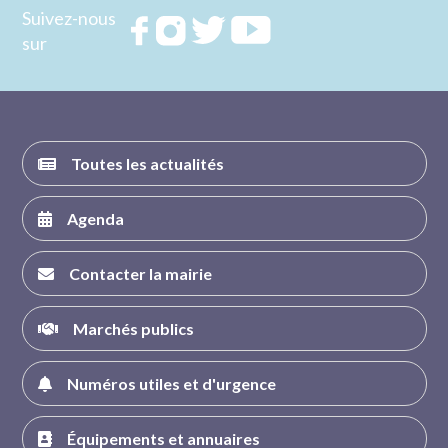
Suivez-nous
Rejoignez
Rejoignez
Rejoignez
Rejoignez
sur
nous sur
nous sur
nous sur
nous sur
FACEBOOK
INSTAGRAM
TWITTER
YOUTUBE
Toutes les actualités
Agenda
Contacter la mairie
Marchés publics
Numéros utiles et d'urgence
Équipements et annuaires