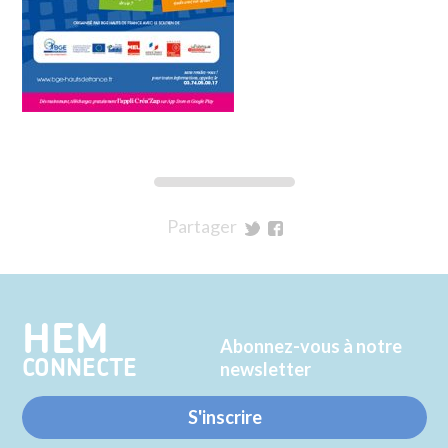
Partager
sur
sur
Twitter
Facebook
HEM
Abonnez-vous à notre
CONNECTE
newsletter
S'inscrire