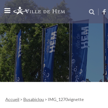
Accueil
>
Busabiclou
>
IMG_1270vignette