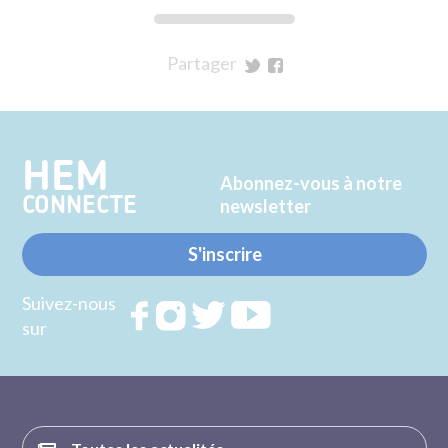
Partager
sur
sur
Twitter
Facebook
HEM
Abonnez-vous à notre
CONNECTE
newsletter
S'inscrire
Suivez-nous
Rejoignez
Rejoignez
Rejoignez
Rejoignez
sur
nous sur
nous sur
nous sur
nous sur
FACEBOOK
INSTAGRAM
TWITTER
YOUTUBE