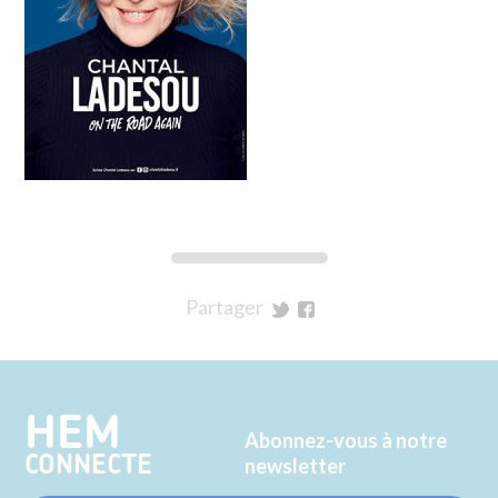
Partager
sur
sur
Twitter
Facebook
HEM
Abonnez-vous à notre
CONNECTE
newsletter