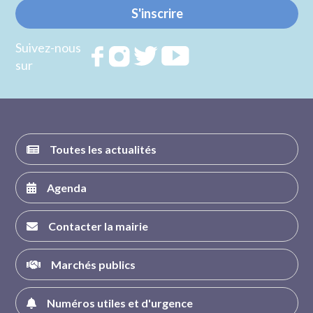
S'inscrire
Suivez-nous
Rejoignez
Rejoignez
Rejoignez
Rejoignez
sur
nous sur
nous sur
nous sur
nous sur
FACEBOOK
INSTAGRAM
TWITTER
YOUTUBE
Toutes les actualités
Agenda
Contacter la mairie
Marchés publics
Numéros utiles et d'urgence