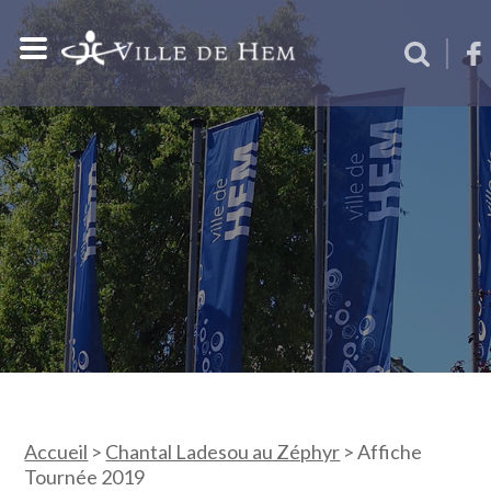
Accueil
>
Chantal Ladesou au Zéphyr
>
Affiche
Tournée 2019