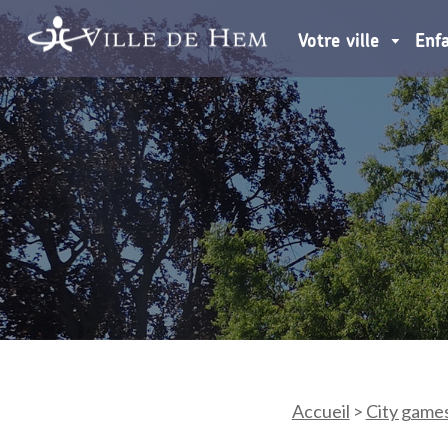
Votre ville
Enf
Accueil
>
City game