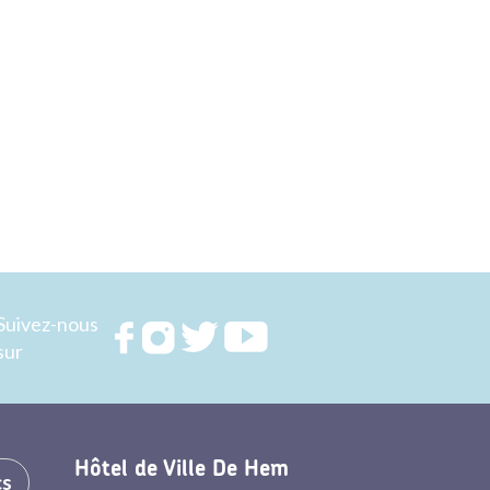
Suivez-nous
Rejoignez
Rejoignez
Rejoignez
Rejoignez
sur
nous sur
nous sur
nous sur
nous sur
FACEBOOK
INSTAGRAM
TWITTER
YOUTUBE
Hôtel de Ville De Hem
cs