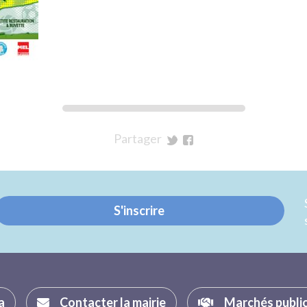
Partager
sur
sur
Twitter
Facebook
S'inscrire
a
Contacter la mairie
Marchés publi