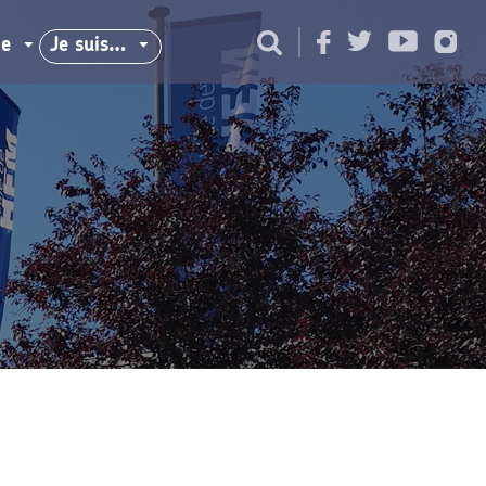
ie
Je suis…