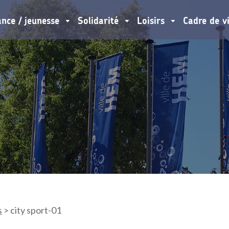
ance / jeunesse
Solidarité
Loisirs
Cadre de v
s
>
city sport-01