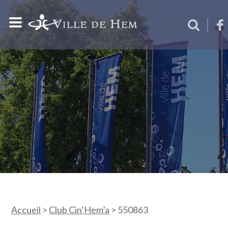
Accueil
>
Club Cin’Hem’a
>
550863