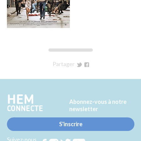
Partager
sur
sur
Twitter
Facebook
HEM
Abonnez-vous à notre
CONNECTE
newsletter
S'inscrire
Suivez-nous