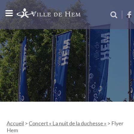
Accueil
>
Concert « La nuit de la duchesse »
>
Flyer
Hem