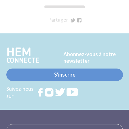
Partager
sur
sur
Twitter
Facebook
HEM
Abonnez-vous à notre
CONNECTE
newsletter
S'inscrire
Suivez-nous
Rejoignez
Rejoignez
Rejoignez
Rejoignez
sur
nous sur
nous sur
nous sur
nous sur
FACEBOOK
INSTAGRAM
TWITTER
YOUTUBE