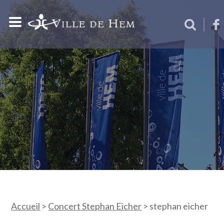
Accueil
>
Concert Stephan Eicher
>
stephan eicher