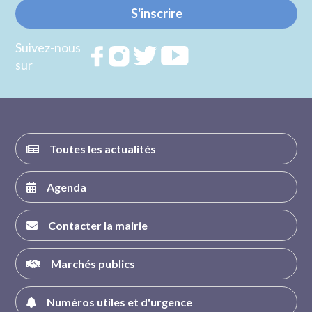
S'inscrire
Suivez-nous
Rejoignez
Rejoignez
Rejoignez
Rejoignez
sur
nous sur
nous sur
nous sur
nous sur
FACEBOOK
INSTAGRAM
TWITTER
YOUTUBE
Toutes les actualités
Agenda
Contacter la mairie
Marchés publics
Numéros utiles et d'urgence