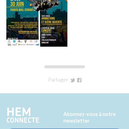
Partager
sur
sur
Twitter
Facebook
HEM
Abonnez-vous à notre
CONNECTE
newsletter