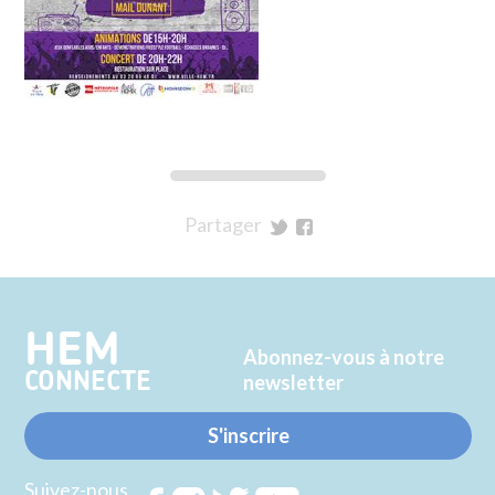
Partager
sur
sur
Twitter
Facebook
HEM
Abonnez-vous à notre
CONNECTE
newsletter
S'inscrire
Suivez-nous