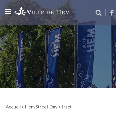
Accueil
>
Hem Street Day
>
tract