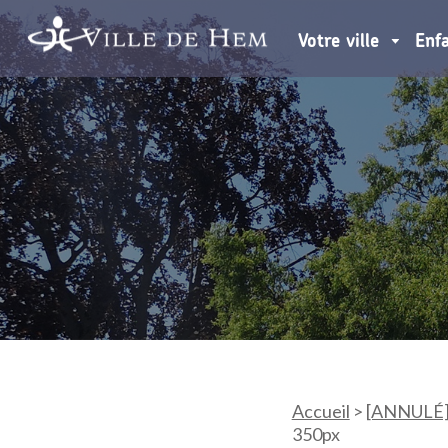
Votre ville
Enf
Accueil
>
[ANNULÉ]I
350px