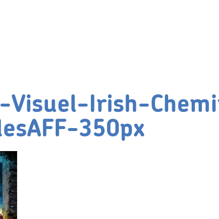
-Visuel-Irish-Chem
desAFF-350px