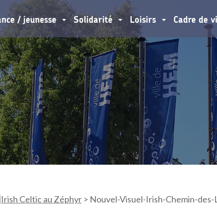
ance / jeunesse
Solidarité
Loisirs
Cadre de v
rish Celtic au Zéphyr
>
Nouvel-Visuel-Irish-Chemin-des