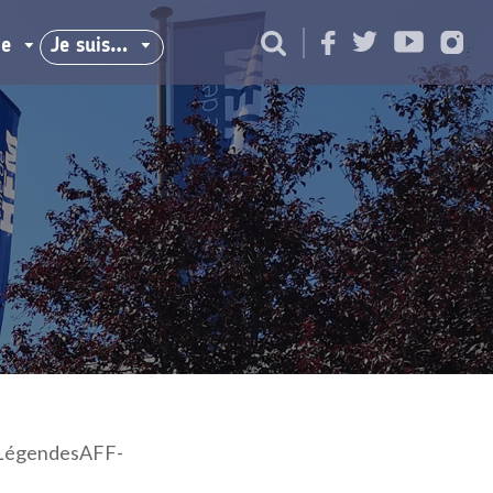
ie
Je suis…
-LégendesAFF-