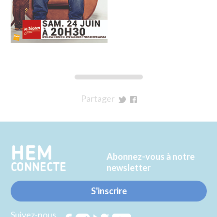
Partager
sur
sur
Twitter
Facebook
HEM
Abonnez-vous à notre
CONNECTE
newsletter
S'inscrire
Suivez-nous