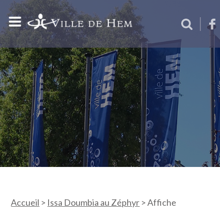
Accueil
>
Issa Doumbia au Zéphyr
>
Affiche