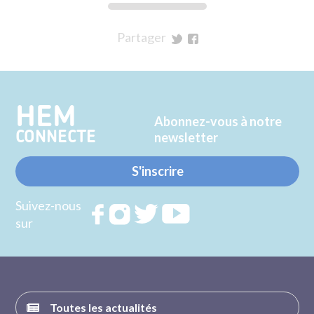
Partager
sur
sur
Twitter
Facebook
HEM
Abonnez-vous à notre
CONNECTE
newsletter
S'inscrire
Suivez-nous
Rejoignez
Rejoignez
Rejoignez
Rejoignez
sur
nous sur
nous sur
nous sur
nous sur
FACEBOOK
INSTAGRAM
TWITTER
YOUTUBE
Toutes les actualités