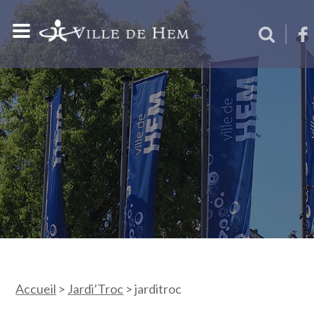
Accueil
>
Jardi’Troc
>
jarditroc