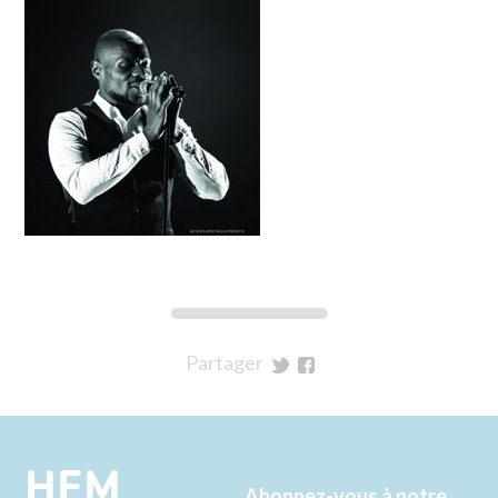
Partager
sur
sur
Twitter
Facebook
HEM
Abonnez-vous à notre