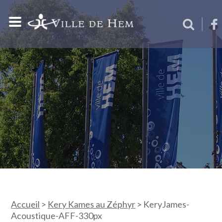
Accueil
>
Kery Kames au Zéphyr
>
KeryJames-
Acoustique-AFF-330px