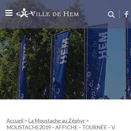
Accueil
>
La Moustache au Zéphyr
>
MOUSTACHE2019 – AFFICHE – TOURNÉE – V.