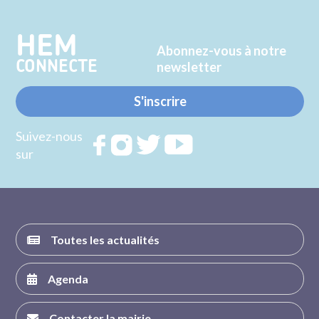
Twitter
Facebook
HEM
Abonnez-vous à notre
CONNECTE
newsletter
S'inscrire
Suivez-nous
Rejoignez
Rejoignez
Rejoignez
Rejoignez
sur
nous sur
nous sur
nous sur
nous sur
FACEBOOK
INSTAGRAM
TWITTER
YOUTUBE
Toutes les actualités
Agenda
Contacter la mairie