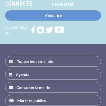
CONNECTE
newsletter
S'inscrire
Suivez-nous
Rejoignez
Rejoignez
Rejoignez
Rejoignez
sur
nous sur
nous sur
nous sur
nous sur
FACEBOOK
INSTAGRAM
TWITTER
YOUTUBE
Toutes les actualités
Agenda
Contacter la mairie
Marchés publics