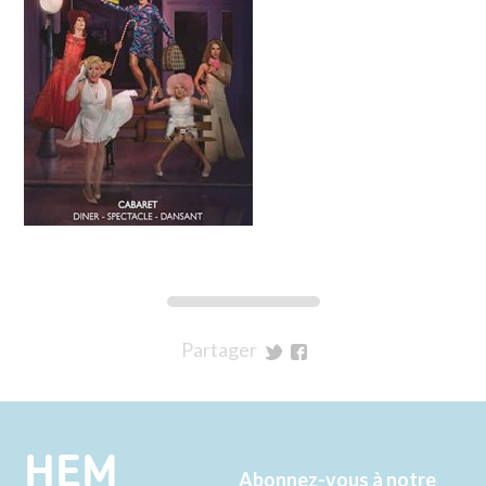
Partager
sur
sur
Twitter
Facebook
HEM
Abonnez-vous à notre