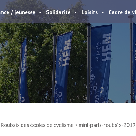
ance / jeunesse
Solidarité
Loisirs
Cadre de v
-Roubaix des écoles de cyclisme
>
mini-paris-roubaix-2019