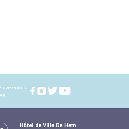
Suivez-nous
Rejoignez
Rejoignez
Rejoignez
Rejoignez
sur
nous sur
nous sur
nous sur
nous sur
FACEBOOK
INSTAGRAM
TWITTER
YOUTUBE
Hôtel de Ville De Hem