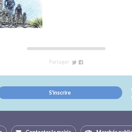
Partager
sur
sur
Twitter
Facebook
S'inscrire