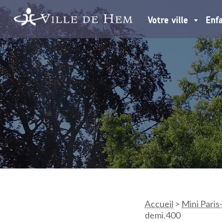
Votre ville
Enf
Accueil
>
Mini Paris
demi.400