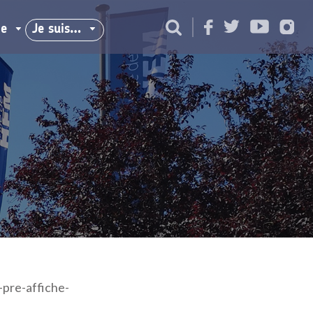
ie
Je suis…
-pre-affiche-