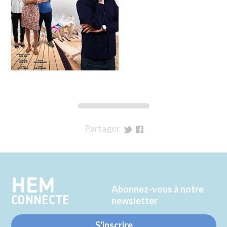
Partager
sur
sur
Twitter
Facebook
HEM
Abonnez-vous à notre
CONNECTE
newsletter
S'inscrire