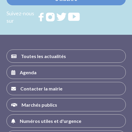
Suivez-nous
Rejoignez
Rejoignez
Rejoignez
Rejoignez
sur
nous sur
nous sur
nous sur
nous sur
FACEBOOK
INSTAGRAM
TWITTER
YOUTUBE
Toutes les actualités
Agenda
Contacter la mairie
Marchés publics
Numéros utiles et d'urgence