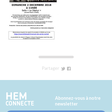
Partager
sur
sur
Twitter
Facebook
HEM
Abonnez-vous à notre
CONNECTE
newsletter