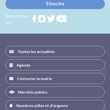
S'inscrire
Suivez-nous
Rejoignez
Rejoignez
Rejoignez
Rejoignez
sur
nous sur
nous sur
nous sur
nous sur
FACEBOOK
INSTAGRAM
TWITTER
YOUTUBE
Toutes les actualités
Agenda
Contacter la mairie
Marchés publics
Numéros utiles et d'urgence