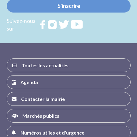
S'inscrire
Suivez-nous
Rejoignez
Rejoignez
Rejoignez
Rejoignez
sur
nous sur
nous sur
nous sur
nous sur
FACEBOOK
INSTAGRAM
TWITTER
YOUTUBE
Toutes les actualités
Agenda
Contacter la mairie
Marchés publics
Numéros utiles et d'urgence