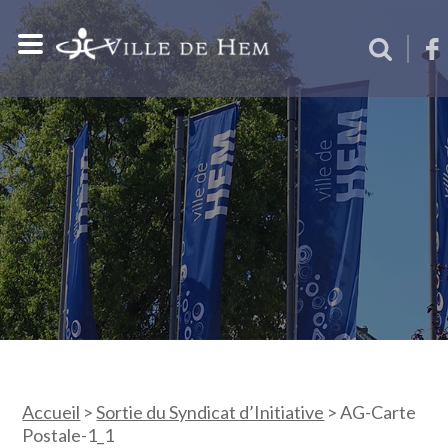
Accueil
>
Sortie du Syndicat d’Initiative
>
AG-Carte
Postale-1_1