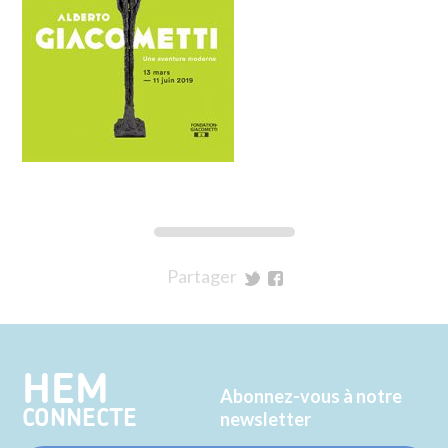
Partager
sur
sur
Twitter
Facebook
HEM
Abonnez-vous à notre
CONNECTE
newsletter