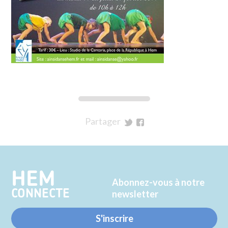
Partager
sur
sur
Twitter
Facebook
HEM
Abonnez-vous à notre
CONNECTE
newsletter
S'inscrire