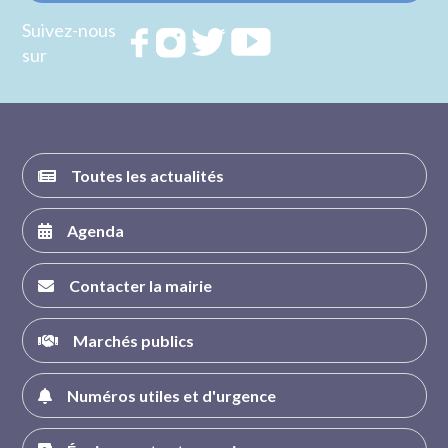
Suivez-nous
Rejoignez
Rejoignez
Rejoignez
Rejoignez
sur
nous sur
nous sur
nous sur
nous sur
FACEBOOK
INSTAGRAM
TWITTER
YOUTUBE
Toutes les actualités
Agenda
Contacter la mairie
Marchés publics
Numéros utiles et d'urgence