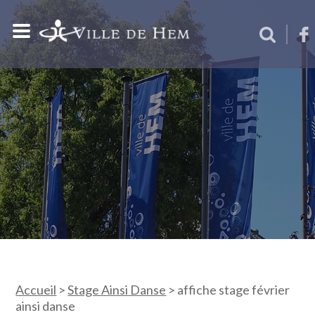
Accueil
>
Stage Ainsi Danse
>
affiche stage février
ainsi danse