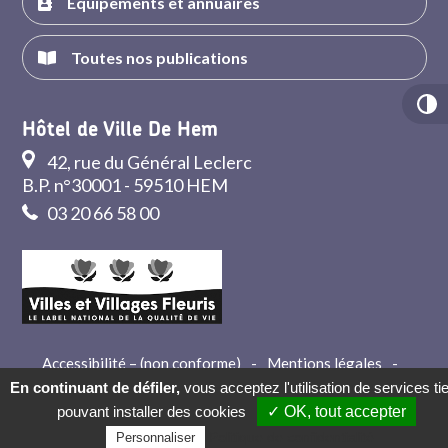
Équipements et annuaires
Toutes nos publications
Hôtel de Ville De Hem
42, rue du Général Leclerc
B.P. n°30001 - 59510 HEM
03 20 66 58 00
Accessibilité – (non conforme)
-
Mentions légales
-
Crédits
-
Contact
En continuant de défiler,
vous acceptez l'utilisation de services ti
pouvant installer des cookies
✓ OK, tout accepter
Politique de confidentialité
Personnaliser