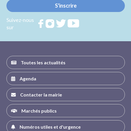
S'inscrire
Suivez-nous
Rejoignez
Rejoignez
Rejoignez
Rejoignez
sur
nous sur
nous sur
nous sur
nous sur
FACEBOOK
INSTAGRAM
TWITTER
YOUTUBE
Toutes les actualités
Agenda
Contacter la mairie
Marchés publics
Numéros utiles et d'urgence