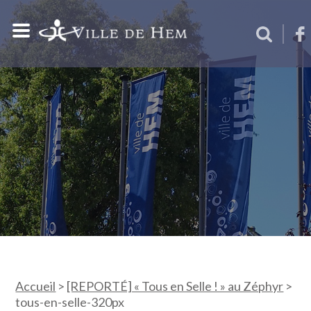
Accueil
>
[REPORTÉ] « Tous en Selle ! » au Zéphyr
>
tous-en-selle-320px