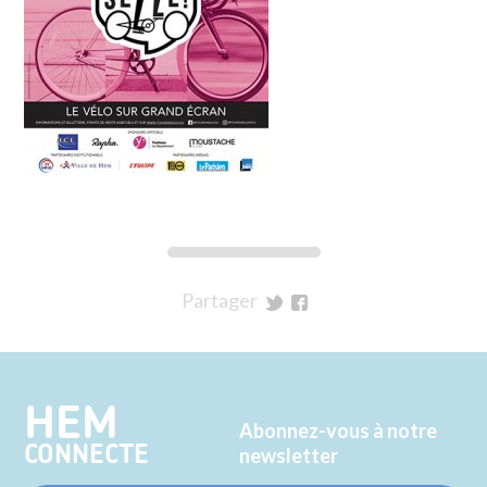
Partager
sur
sur
Twitter
Facebook
HEM
Abonnez-vous à notre
CONNECTE
newsletter