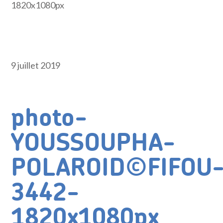
1820x1080px
9 juillet 2019
photo-
YOUSSOUPHA-
POLAROID©FIFOU
3442-
1820x1080px