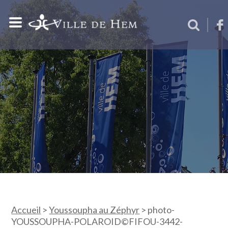
Accueil
>
Youssoupha au Zéphyr
>
photo-
YOUSSOUPHA-POLAROID©FIFOU-3442-