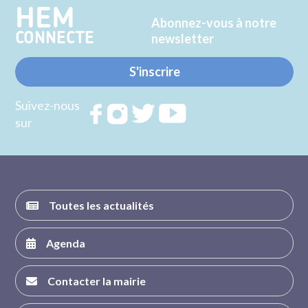
HEM
Abonnez-vous à notre
CONNECTE
newsletter
S'inscrire
Suivez-nous
Rejoignez
Rejoignez
Rejoignez
Rejoignez
sur
nous sur
nous sur
nous sur
nous sur
FACEBOOK
INSTAGRAM
TWITTER
YOUTUBE
Toutes les actualités
Agenda
Contacter la mairie