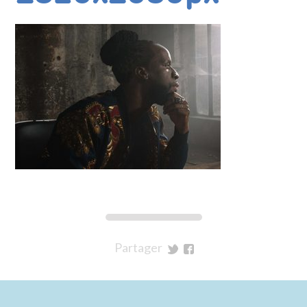
Partager
sur
sur
Twitter
Facebook