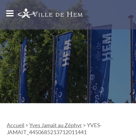
Accueil
>
Yves Jamait au Zéphyr
>
YVES-
JAMAIT_4450685213712011441