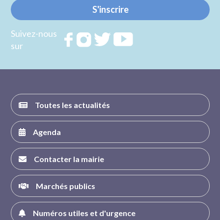
S'inscrire
Suivez-nous
Rejoignez
Rejoignez
Rejoignez
Rejoignez
sur
nous sur
nous sur
nous sur
nous sur
FACEBOOK
INSTAGRAM
TWITTER
YOUTUBE
Toutes les actualités
Agenda
Contacter la mairie
Marchés publics
Numéros utiles et d'urgence