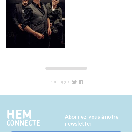
Partager
sur
sur
Twitter
Facebook
HEM
Abonnez-vous à notre
CONNECTE
newsletter