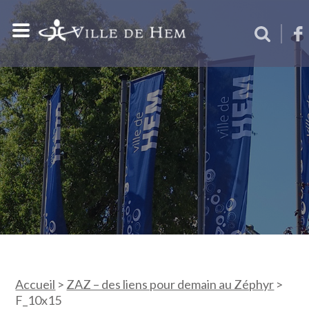
Accueil
>
ZAZ – des liens pour demain au Zéphyr
>
F_10x15