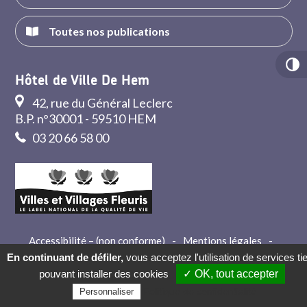
Toutes nos publications
Hôtel de Ville De Hem
42, rue du Général Leclerc
B.P. n°30001 - 59510 HEM
03 20 66 58 00
Accessibilité – (non conforme)
-
Mentions légales
-
Crédits
-
Contact
En continuant de défiler,
vous acceptez l'utilisation de services ti
pouvant installer des cookies
✓ OK, tout accepter
Politique de confidentialité
Personnaliser