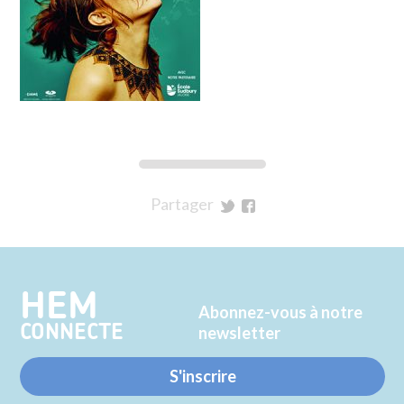
Partager
sur
sur
Twitter
Facebook
HEM
Abonnez-vous à notre
CONNECTE
newsletter
S'inscrire